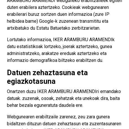
ARAMBURU ARAMENDI webguneko erabiltzaileek egiten
duten erabilera aztertzeko. Cookieak webgunearen
erabilerari buruz sortzen duen informazioa (zure IP
helbidea barne) Google-k zuzenean transmititu eta
artxibatuko du Estatu Batuetako zerbitzarietan.
Lortutako informazioa, IKER ARAMBURU ARAMENDIk
datu estatistikoak lortzeko, joerak aztertzeko, gunea
administratzeko, arakatze ereduak aztertzeko eta
informazio demografikoa biltzeko erabiltzen du.
Datuen zehaztasuna eta
egiazkotasuna
Onartzen duzu IKER ARAMBURU ARAMENDIri emandako
datuak. zuzenak, osoak, zehatzak eta unekoak dira, baita
behar bezala eguneratuta daudela ere.
Webgunearen erabiltzaile zarenez, zeu zara gunera
bidaltzen dituzun datuen zehaztasun eta zuzentasunaren