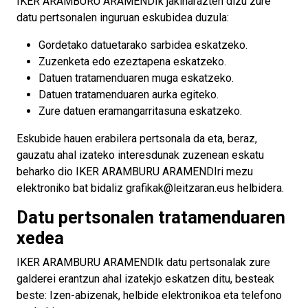
IKER ARAMBURU ARAMENDIk jakinarazten dizu zure
datu pertsonalen inguruan eskubidea duzula:
Gordetako datuetarako sarbidea eskatzeko.
Zuzenketa edo ezeztapena eskatzeko.
Datuen tratamenduaren muga eskatzeko.
Datuen tratamenduaren aurka egiteko.
Zure datuen eramangarritasuna eskatzeko.
Eskubide hauen erabilera pertsonala da eta, beraz,
gauzatu ahal izateko interesdunak zuzenean eskatu
beharko dio IKER ARAMBURU ARAMENDIri mezu
elektroniko bat bidaliz grafikak@leitzaran.eus helbidera.
Datu pertsonalen tratamenduaren
xedea
IKER ARAMBURU ARAMENDIk datu pertsonalak zure
galderei erantzun ahal izatekjo eskatzen ditu, besteak
beste: Izen-abizenak, helbide elektronikoa eta telefono