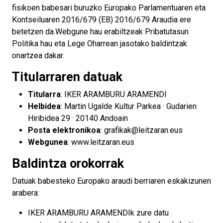
fisikoen babesari buruzko Europako Parlamentuaren eta
Kontseiluaren 2016/679 (EB) 2016/679 Araudia ere
betetzen da.Webgune hau erabiltzeak Pribatutasun
Politika hau eta Lege Oharrean jasotako baldintzak
onartzea dakar.
Titularraren datuak
Titularra
: IKER ARAMBURU ARAMENDI
Helbidea
: Martin Ugalde Kultur Parkea · Gudarien
Hiribidea 29 · 20140 Andoain
Posta elektronikoa
: grafikak@leitzaran.eus
Webgunea
: www.leitzaran.eus
Baldintza orokorrak
Datuak babesteko Europako araudi berriaren eskakizunen
arabera:
IKER ARAMBURU ARAMENDIk zure datu