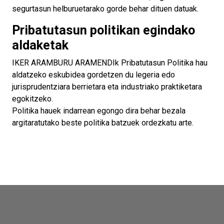
segurtasun helburuetarako gorde behar dituen datuak.
Pribatutasun politikan egindako
aldaketak
IKER ARAMBURU ARAMENDIk Pribatutasun Politika hau
aldatzeko eskubidea gordetzen du legeria edo
jurisprudentziara berrietara eta industriako praktiketara
egokitzeko.
Politika hauek indarrean egongo dira behar bezala
argitaratutako beste politika batzuek ordezkatu arte.