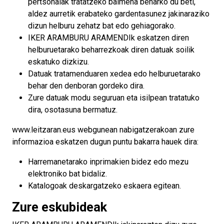
pertsonalak tratatzeko baimena beharko du beti,
aldez aurretik erabateko gardentasunez jakinaraziko
dizun helburu zehatz bat edo gehiagorako.
IKER ARAMBURU ARAMENDIk eskatzen diren
helburuetarako beharrezkoak diren datuak soilik
eskatuko dizkizu.
Datuak tratamenduaren xedea edo helburuetarako
behar den denboran gordeko dira.
Zure datuak modu seguruan eta isilpean tratatuko
dira, osotasuna bermatuz.
www.leitzaran.eus webgunean nabigatzerakoan zure
informazioa eskatzen dugun puntu bakarra hauek dira:
Harremanetarako inprimakien bidez edo mezu
elektroniko bat bidaliz.
Katalogoak deskargatzeko eskaera egitean.
Zure eskubideak