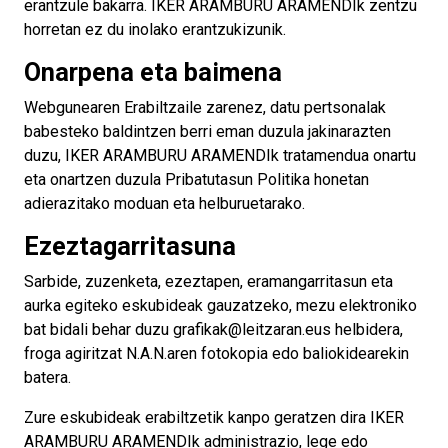
erantzule bakarra. IKER ARAMBURU ARAMENDIk zentzu
horretan ez du inolako erantzukizunik.
Onarpena eta baimena
Webgunearen Erabiltzaile zarenez, datu pertsonalak
babesteko baldintzen berri eman duzula jakinarazten
duzu, IKER ARAMBURU ARAMENDIk tratamendua onartu
eta onartzen duzula Pribatutasun Politika honetan
adierazitako moduan eta helburuetarako.
Ezeztagarritasuna
Sarbide, zuzenketa, ezeztapen, eramangarritasun eta
aurka egiteko eskubideak gauzatzeko, mezu elektroniko
bat bidali behar duzu grafikak@leitzaran.eus helbidera,
froga agiritzat N.A.N.aren fotokopia edo baliokidearekin
batera.
Zure eskubideak erabiltzetik kanpo geratzen dira IKER
ARAMBURU ARAMENDIk administrazio, lege edo