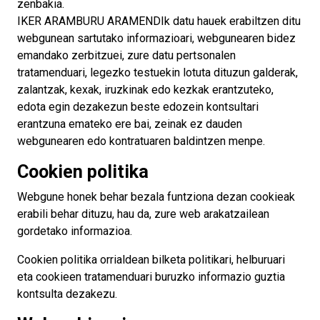
zenbakia.
IKER ARAMBURU ARAMENDIk datu hauek erabiltzen ditu
webgunean sartutako informazioari, webgunearen bidez
emandako zerbitzuei, zure datu pertsonalen
tratamenduari, legezko testuekin lotuta dituzun galderak,
zalantzak, kexak, iruzkinak edo kezkak erantzuteko,
edota egin dezakezun beste edozein kontsultari
erantzuna emateko ere bai, zeinak ez dauden
webgunearen edo kontratuaren baldintzen menpe.
Cookien politika
Webgune honek behar bezala funtziona dezan cookieak
erabili behar dituzu, hau da, zure web arakatzailean
gordetako informazioa.
Cookien politika orrialdean bilketa politikari, helburuari
eta cookieen tratamenduari buruzko informazio guztia
kontsulta dezakezu.