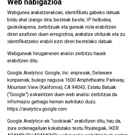
Web nabigazioa
Webgunea arakatzerakoan, identifikatu gabeko datuak
bildu ahal izango dira, besteak beste, IP helbidea,
geokokapena, zerbitzuak eta guneak nola erabiltzen
diren azaltzen duen erregistroa, arakatze ohiturak eta zu
identifikatzeko erabili ezin diren bestelako datuak.
Webguneak hirugarrenen analisi zerbitzu hauek
erabiltzen ditu:
Google Analytics: Google, Inc. enpresak, Delaware
konpainiak, bulego nagusia 1600 Amphitheatre Parkway,
Mountain View (Kalifornia), CA 94043, Estatu Batuak
(“Google”) eskaintzen duen web analisi zerbitzua da.
Informazio gehiago hemen aurkituko duzu:
https://analytics.google.com
Google Analytics-ek “cookieak” erabiltzen ditu, hau da,
zure ordenagailuan kokatutako testu fitxategiak, IKER