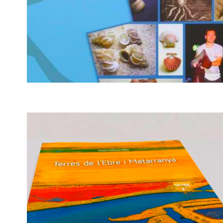
itineraris pel pirineu català ·
Pito Costa
LOS MOLUSCOS Y EL HOMBRE ·
ERNESTO ARRONDO ODRIOZOLA
Los moluscos y el hombre ·
Ernesto Arrondo Odriozola