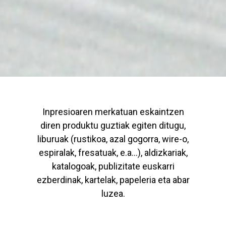
Inpresioaren merkatuan eskaintzen
diren produktu guztiak egiten ditugu,
liburuak (rustikoa, azal gogorra, wire-o,
espiralak, fresatuak, e.a…), aldizkariak,
katalogoak, publizitate euskarri
ezberdinak, kartelak, papeleria eta abar
luzea.