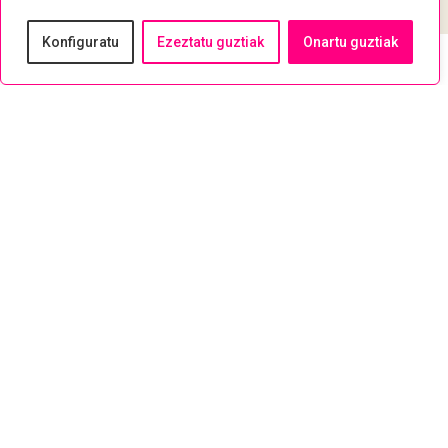
Konfiguratu
Ezeztatu guztiak
Onartu guztiak
L'ESSENCE DU YIN YANG · ANTONY
CUMMINS
L’essence du Yin Yang ·
Antony Cummins