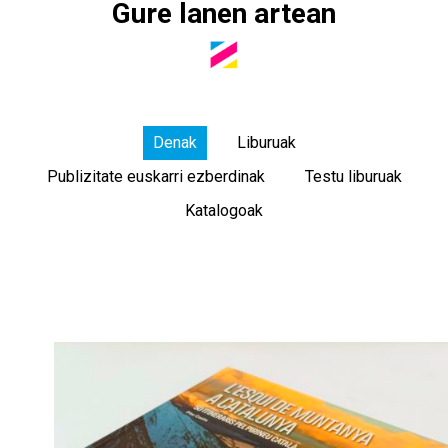
Gure lanen artean
Denak
Liburuak
Publizitate euskarri ezberdinak
Testu liburuak
Katalogoak