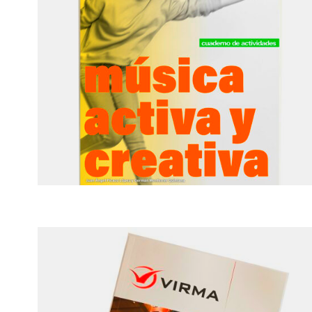
Aprender y disfrutar en el
huerto · Jabier Herreros
Lamas
MÚSICA ACTIVA Y CREATIVA
CUADERNO DE ACTIVIDADES · JUAN
ÁNGEL PICAZO LÓPEZ Y GERMÁN
MONFERRER QUINTANA