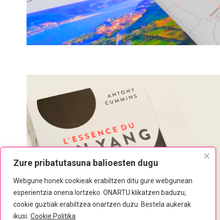
MAPAK
Mapak
Zure pribatutasuna balioesten dugu
Webgune honek cookieak erabiltzen ditu gure webgunean
esperientzia onena lortzeko. ONARTU klikatzen baduzu,
cookie guztiak erabiltzea onartzen duzu. Bestela aukerak
ikusi.
Cookie Politika